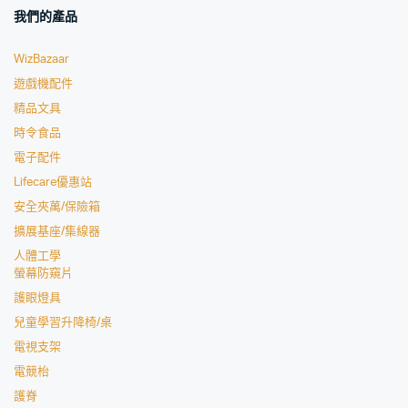
我們的產品
WizBazaar
遊戲機配件
精品文具
時令食品
電子配件
Lifecare優惠站
安全夾萬/保險箱
擴展基座/集線器
人體工學
螢幕防窺片
護眼燈具
兒童學習升降椅/桌
電視支架
電競枱
護脊