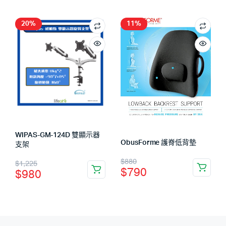
20%
11%
WIPAS-GM-124D 雙顯示器
ObusForme 護脊低背墊
支架
$
880
$
1,225
$
790
$
980