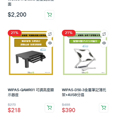
面
$
2,200
21%
21%
WIPAS-QAMR01 可調高度顯
WIPAS-D50-3金屬筆記簿托
示器座
架+4USB分插
$
273
$
488
$
218
$
390