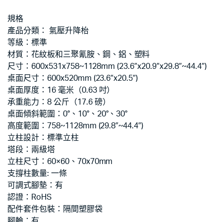
規格
產品分類： 氣壓升降枱
等級：標準
材質：花紋板和三聚氰胺、鋼、鋁、塑料
尺寸：600x531x758~1128mm (23.6″x20.9″x29.8″~44.4″)
桌面尺寸：600x520mm (23.6″x20.5″)
桌面厚度：16 毫米（0.63 吋）
承重能力：8 公斤（17.6 磅）
桌面傾斜範圍：0°、10°、20°、30°
高度範圍：758~1128mm (29.8″~44.4″)
立柱設計：標準立柱
塔段：兩級塔
立柱尺寸：60×60、70x70mm
支撐柱數量: 一條
可調式腳墊：有
認證：RoHS
配件套件包裝：隔間塑膠袋
腳輪：有