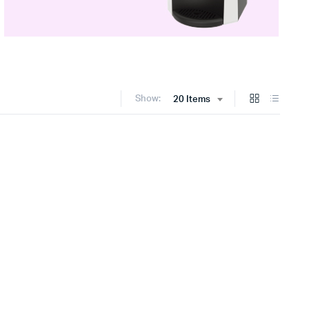
Show:
20 Items