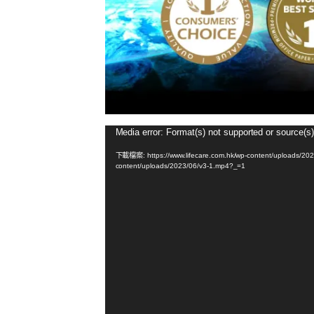
Media error: Format(s) not supported or source(s)
視
訊
下載檔案: https://www.lifecare.com.hk/wp-content/uploads/2023
播
content/uploads/2023/06/v3-1.mp4?_=1
放
器