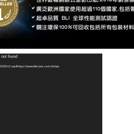
 not found
/06/v2.mp4https://www.lifecare.com.hk/wp-