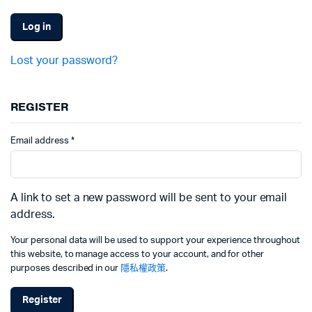
Log in
Lost your password?
REGISTER
Email address
*
A link to set a new password will be sent to your email
address.
Your personal data will be used to support your experience throughout
this website, to manage access to your account, and for other
purposes described in our
隱私權政策
.
Register