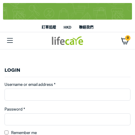
訂單追蹤
HKD
聯絡我們
0
LOGIN
Username or email address
*
Password
*
Remember me