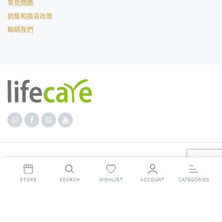
常見問題
銷售和換貨政策
聯絡我們
Copyright 2023 © lifecare. All right reserved. Powered by
lifecare
.
STORE
SEARCH
WISHLIST
ACCOUNT
CATEGORIES