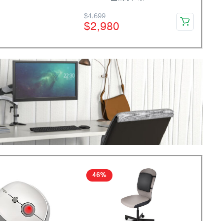
$
4,699
$
2,980
46%