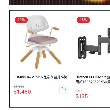
10%
18%
LUMIVIDA- MC416 兒童學習升降椅
Brateck LTA40-11
用於13”-32” / 20KGs
$
1,638
$
1,480
$
163
$
135