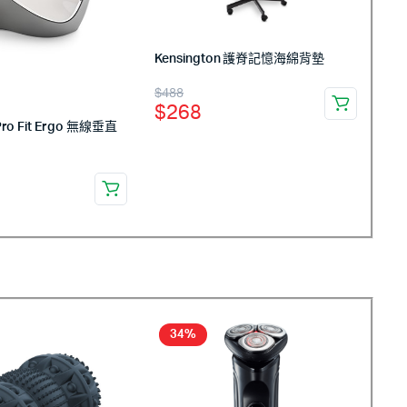
Kensington 護脊記憶海綿背墊
$
488
$
268
 Pro Fit Ergo 無線垂直
34%