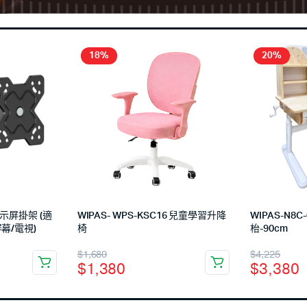
18%
20%
2 顯示屏掛架 (適
WIPAS- WPS-KSC16 兒童學習升降
WIPAS-N8
 屏幕/電視)
椅
枱-90cm
$
1,680
$
4,225
$
1,380
$
3,380