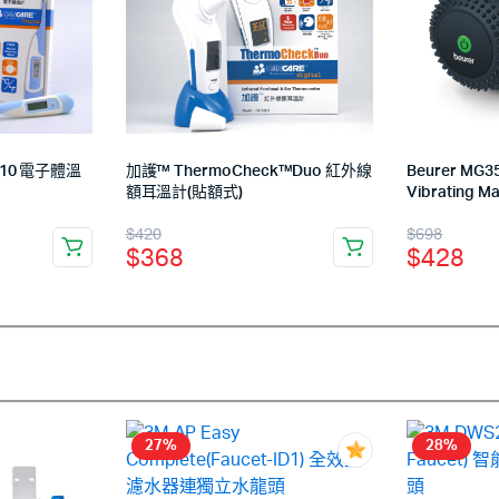
-10 電子體溫
加護™ ThermoCheck™Duo 紅外線
Beurer M
額耳溫計(貼額式)
Vibrating Ma
$
420
$
698
$
368
$
428
27%
28%