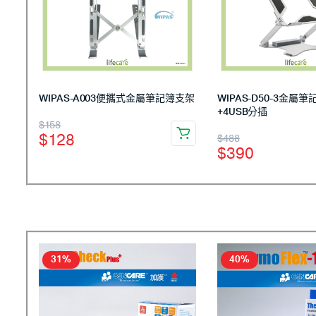
WIPAS-A003便攜式金屬筆記簿支架
WIPAS-D50-3金屬
+4USB分插
$
158
$
128
$
488
$
390
31%
40%