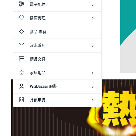
電子配件
健康護理
食品 零食
濾水系列
精品文具
家居用品
WizBazaar 服裝
其他用品