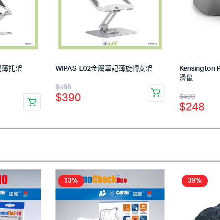
筆記簿托架
WIPAS-L02金屬筆記簿旋轉支架
Kensington
滑鼠
$
488
$
390
$
430
$
248
13%
39%