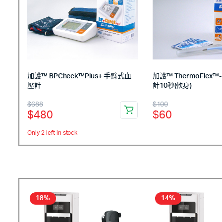
加護™ ThermoFlex™
加護™ BPCheck™Plus+ 手臂式血
計10秒(軟身)
壓計
$
100
$
688
$
60
$
480
Only 2 left in stock
18%
14%