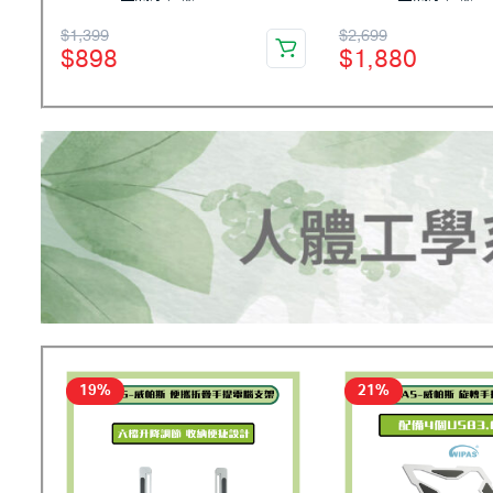
$
1,399
$
2,699
$
898
$
1,880
19%
21%