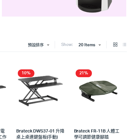
Show:
預設排序
20 Items
10%
21%
 電
Brateck DWS37-01 升降
Brateck FR-11B 人體工
工作
桌上桌連鍵盤板(手動)
學可調節健康腳踏