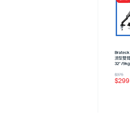
Brateck
濟型雙臂
32″ /9kg
$
375
$
299