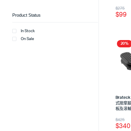
$
275
$
99
Product Status
In Stock
On Sale
20%
Brateck
式按摩腳
板及滾
$
425
$
340