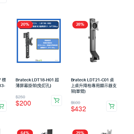
20%
28%
V 標
Brateck LDT18-H01 超
Brateck LDT21-C01 桌
3-
薄屏幕掛架(免釘孔)
上桌升降枱專用顯示器支
架(單臂)
$
250
$
200
$
600
$
432
64%
29%