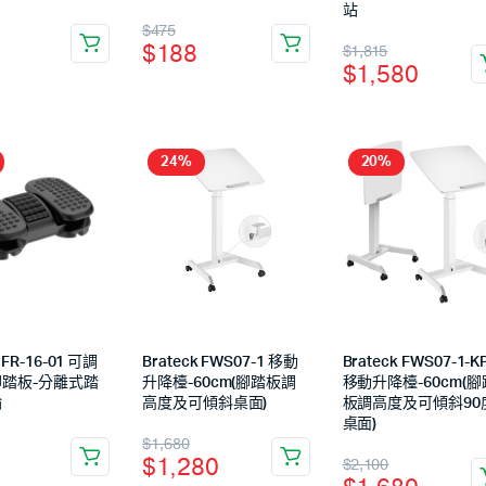
站
$
475
$
188
$
1,815
$
1,580
24%
20%
 FR-16-01 可調
Brateck FWS07-1 移動
Brateck FWS07-1-K
踏板-分離式踏
升降檯-60cm(腳踏板調
移動升降檯-60cm(腳
輪
高度及可傾斜桌面)
板調高度及可傾斜90
桌面)
$
1,680
$
1,280
$
2,100