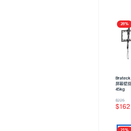
28%
Brateck
屏幕壁掛架 
45kg
$
225
$
162
21%