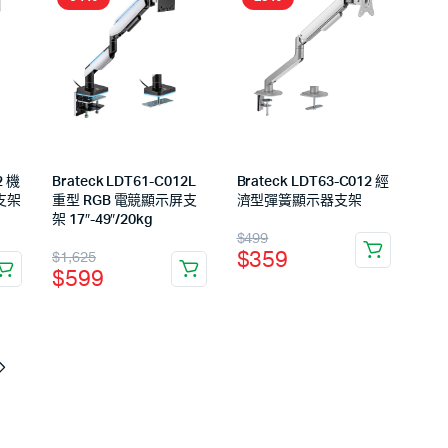
2 機
Brateck LDT61-C012L
Brateck LDT63-C012 經
支架
重型 RGB 電競顯示屏支
濟型彈簧顯示器支架
架 17″-49″/20kg
$
499
$
359
$
1,625
$
599