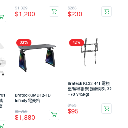
$
1,329
$
288
$
1,200
$
230
32%
42%
Brateck KL32-44T 電視
壁/屏幕掛架 (適用呎吋32
– 70 “/45kg)
P01
Brateck GMD12-1D
踏
Infinity 電競枱
$
163
度
$
95
$
2,750
$
1,880