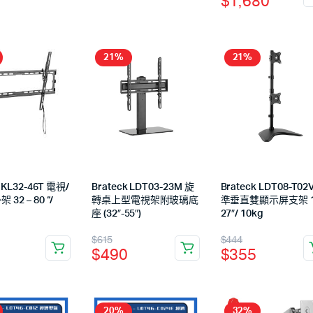
$
1,680
21%
21%
 KL32-46T 電視/
Brateck LDT03-23M 旋
Brateck LDT08-T02
32 – 80 “/
轉桌上型電視架附玻璃底
準垂直雙顯示屏支架 1
座 (32″-55″)
27″/ 10kg
$
615
$
444
$
490
$
355
20%
32%