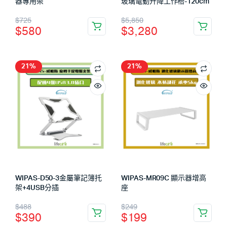
器專用架
玻璃電動升降工作枱-120cm
$
725
$
5,850
$
580
$
3,280
21%
21%
WIPAS-D50-3金屬筆記簿托
WIPAS-MR09C 顯示器增高
架+4USB分插
座
$
488
$
249
$
390
$
199