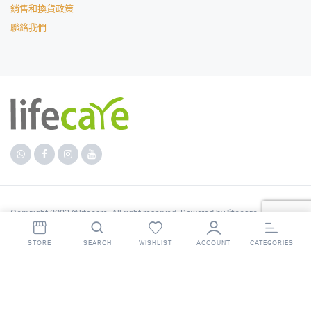
銷售和換貨政策
聯絡我們
Copyright 2023 © lifecare. All right reserved. Powered by
lifecare
.
STORE
SEARCH
WISHLIST
ACCOUNT
CATEGORIES