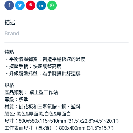
描述
Brand
特點
‧平衡氣壓彈簧：創造平穩快速的過渡
‧擠壓手柄：快速調整高度
‧升級鍵盤托盤：為手腕提供舒適感
規格
產品類別： 桌上型工作站
等級：標準
材質：刨花板和三聚氰胺、鋼、塑料
顏色: 黑色&霧面黑,白色&霧面白
尺寸：800x580x115~510mm (31.5″x22.8″x4.5″~20.1″)
工作表面尺寸（長x寬）：800x400mm (31.5″x15.7″)