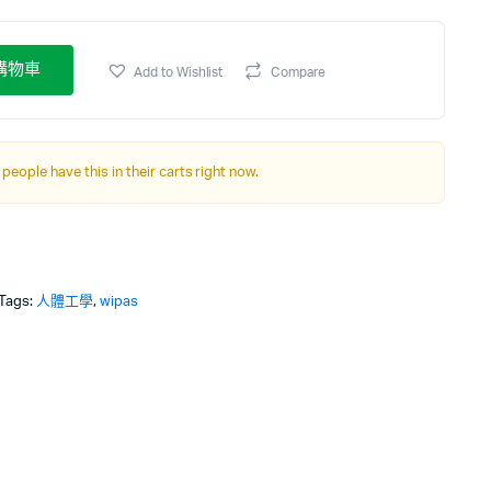
購物車
Add to Wishlist
Compare
 people have this in their carts right now.
Tags:
人體工學
,
wipas