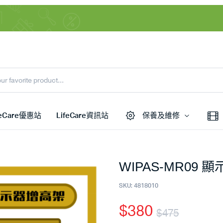
feCare優惠站
LifeCare資訊站
保養及維修
WIPAS-MR09 
SKU:
4818010
$
380
$
475