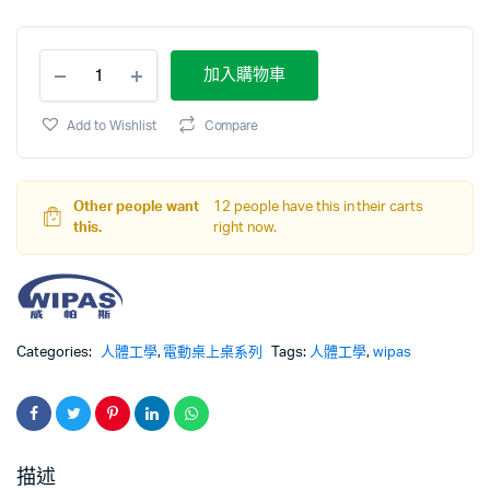
加入購物車
Add to Wishlist
Compare
Other people want
12 people have this in their carts
this.
right now.
Categories:
人體工學
,
電動桌上桌系列
Tags:
人體工學
,
wipas
描述