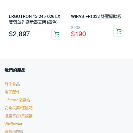
ERGOTRON 45-245-026 LX
WIPAS-FR1032 舒壓腳踏板
雙臂並列顯示器支架 (銀色)
$
238
$
2,897
$
190
我們的產品
時令食品
電子配件
Lifecare優惠站
安全夾萬/保險箱
擴展基座/集線器
WizBazaar
遊戲機配件