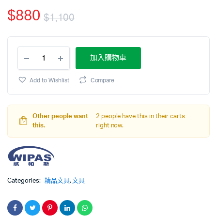
$
880
$
1,100
加入購物車
Add to Wishlist
Compare
Other people want
2 people have this in their carts
this.
right now.
Categories:
精品文具
,
文具