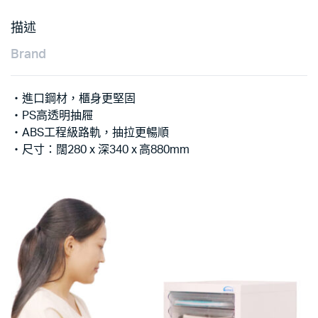
描述
Brand
‧進口鋼材，櫃身更堅固
‧PS高透明抽屜
‧ABS工程級路軌，抽拉更暢順
‧尺寸：闊280 x 深340 x 高880mm