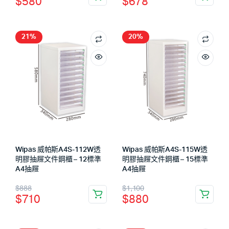
$
580
$
678
21%
20%
Wipas 威帕斯A4S-112W透
Wipas 威帕斯A4S-115W透
明膠抽屜文件鋼櫃 – 12標準
明膠抽屜文件鋼櫃 – 15標準
A4抽屜
A4抽屜
$
888
$
1,100
$
710
$
880