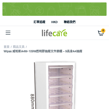
訂單追蹤
HKD
聯絡我們
0
首頁
精品文具
Wipas 威帕斯A4M-109W透明膠抽屜文件鋼櫃 – 9高身A4抽屜