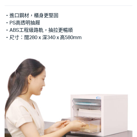
‧進口鋼材，櫃身更堅固
‧PS高透明抽屜
‧ABS工程級路軌，抽拉更暢順
‧尺寸：闊280 x 深340 x 高580mm