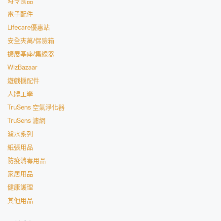
時令食品
電子配件
Lifecare優惠站
安全夾萬/保險箱
擴展基座/集線器
WizBazaar
遊戲機配件
人體工學
TruSens 空氣淨化器
TruSens 濾網
濾水系列
紙張用品
防疫消毒用品
家居用品
健康護理
其他用品