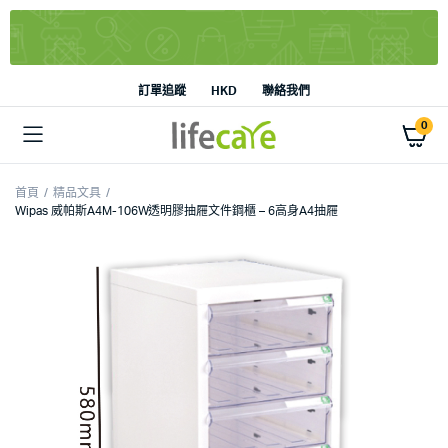
訂單追蹤
HKD
聯絡我們
0
首頁
精品文具
Wipas 威帕斯A4M-106W透明膠抽屜文件鋼櫃 – 6高身A4抽屜