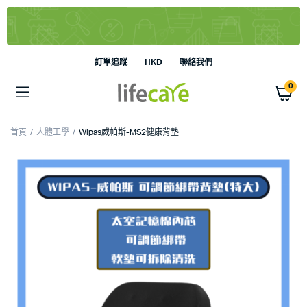
訂單追蹤
HKD
聯絡我們
0
首頁
人體工學
Wipas威帕斯-MS2健康背墊