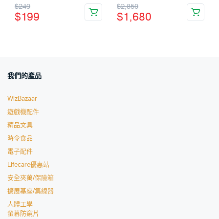
$
249
$
2,850
$
199
$
1,680
我們的產品
WizBazaar
遊戲機配件
精品文具
時令食品
電子配件
Lifecare優惠站
安全夾萬/保險箱
擴展基座/集線器
人體工學
螢幕防窺片