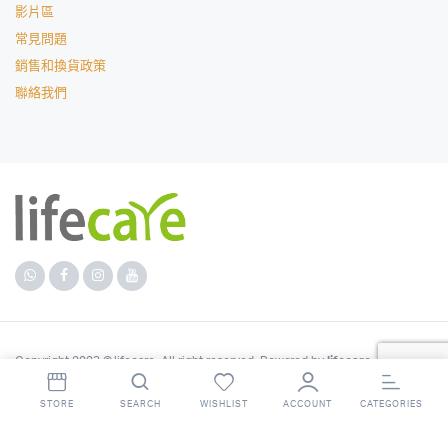
影片區
常見問題
銷售和換貨政策
聯絡我們
Copyright 2023 © lifecare. All right reserved. Powered by
lifecare
.
STORE
SEARCH
WISHLIST
ACCOUNT
CATEGORIES