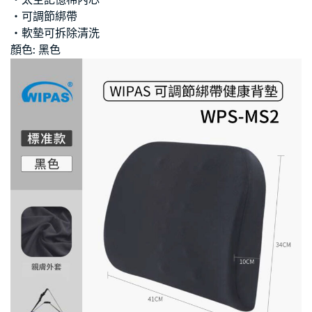
‧太空記憶棉內芯
‧可調節綁帶
‧軟墊可拆除清洗
顏色: 黑色