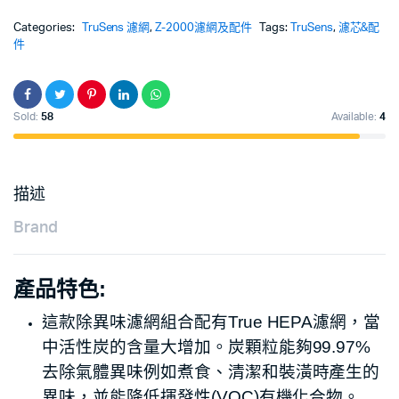
Categories:
TruSens 濾網
,
Z-2000濾網及配件
Tags:
TruSens
,
濾芯&配
件
Sold:
58
Available:
4
描述
Brand
產品特色:
這款除異味濾網組合配有True HEPA濾網，當
中活性炭的含量大增加。炭顆粒能夠99.97%
去除氣體異味例如煮食、清潔和裝潢時產生的
異味，並能降低揮發性(VOC)有機化合物。