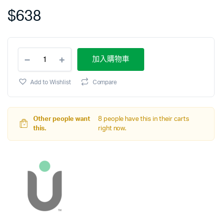
$
638
加入購物車
Add to Wishlist
Compare
Other people want
8 people have this in their carts
this.
right now.