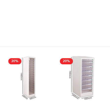
。
20%
20%