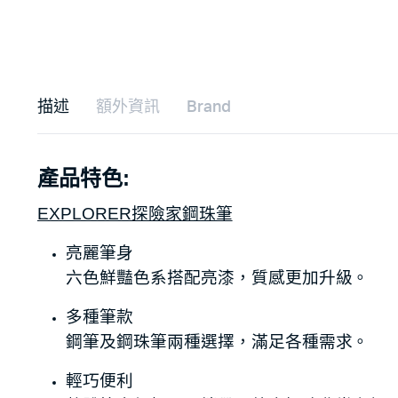
描述
額外資訊
Brand
產品特色:
EXPLORER探險家鋼珠筆
亮麗筆身
六色鮮豔色系搭配亮漆，質感更加升級。
多種筆款
鋼筆及鋼珠筆兩種選擇，滿足各種需求。
輕巧便利