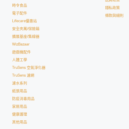
送貨政策
時令食品
隱私政策
電子配件
條款與細則
Lifecare優惠站
安全夾萬/保險箱
擴展基座/集線器
WizBazaar
遊戲機配件
人體工學
TruSens 空氣淨化器
TruSens 濾網
濾水系列
紙張用品
防疫消毒用品
家居用品
健康護理
其他用品