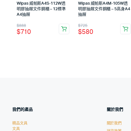
Wipas 威帕斯A4S-112W透
Wipas 威帕斯A4M-105W透
明膠抽屜文件鋼櫃 – 12標準
明膠抽屜文件鋼櫃 – 5高身A4
A4抽屜
抽屜
$
888
$
725
$
710
$
580
我們的產品
關於我們
精品文具
關於我們
文具