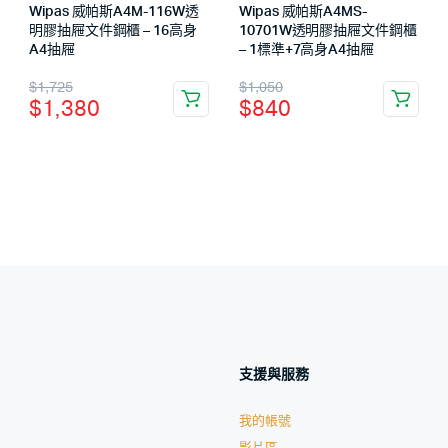
Wipas 威帕斯A4M-116W透
Wipas 威帕斯A4MS-
明膠抽屜文件鋼櫃 – 16高身
10701W透明膠抽屜文件鋼櫃
A4抽屜
– 1標準+7高身A4抽屜
$
1,725
$
1,050
$
1,380
$
840
支援與服務
我的帳號