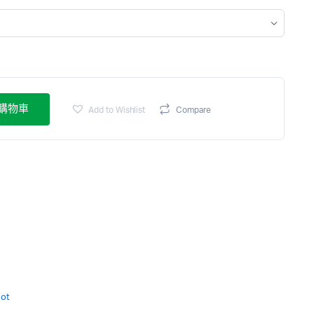
購物車
Add to Wishlist
Compare
lot