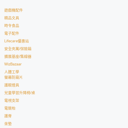
遊戲機配件
精品文具
時令食品
電子配件
Lifecare優惠站
安全夾萬/保險箱
擴展基座/集線器
WizBazaar
人體工學
螢幕防窺片
護眼燈具
兒童學習升降椅/桌
電視支架
電競枱
護脊
坐墊