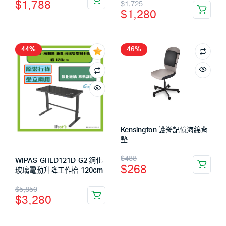
$
1,788
$
1,725
$
1,280
44%
46%
Kensington 護脊記憶海綿背
墊
$
488
WIPAS-GHED121D-G2 鋼化
$
268
玻璃電動升降工作枱-120cm
$
5,850
$
3,280