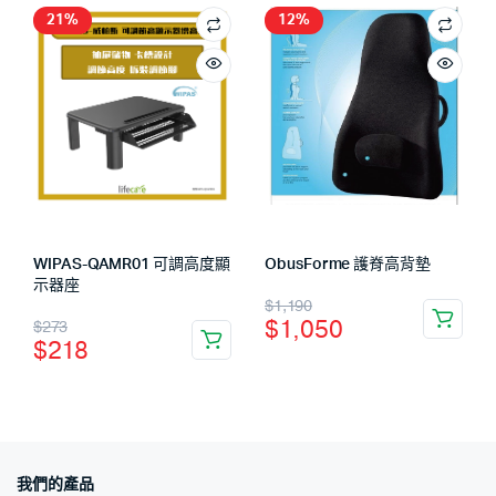
21%
12%
WIPAS-QAMR01 可調高度顯
ObusForme 護脊高背墊
示器座
$
1,190
$
1,050
$
273
$
218
我們的產品