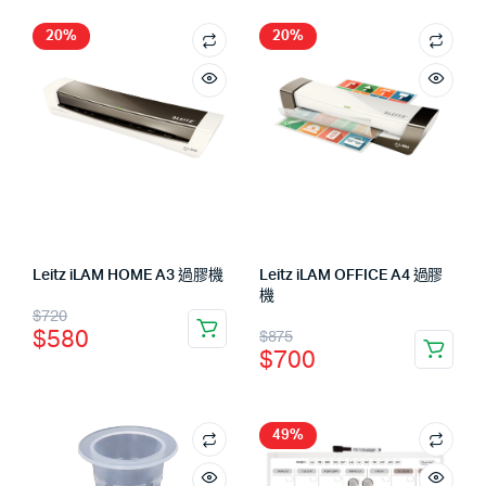
20%
20%
Leitz iLAM HOME A3 過膠機
Leitz iLAM OFFICE A4 過膠
機
$
720
$
580
$
875
$
700
49%