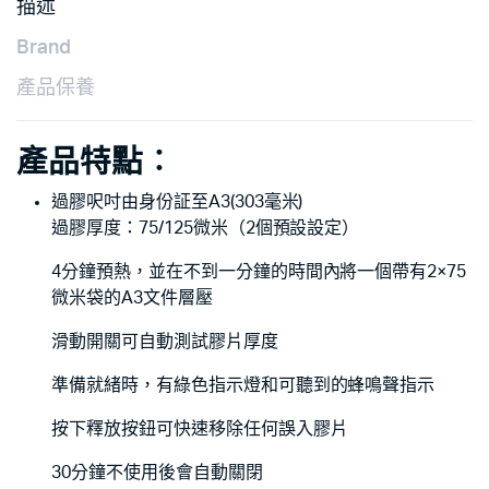
描述
Brand
產品保養
產品特點︰
過膠呎吋由身份証至A3(303毫米)
過膠厚度：75/125微米（2個預設設定）
4分鐘預熱，並在不到一分鐘的時間內將一個帶有2×75
微米袋的A3文件層壓
滑動開關可自動測試膠片厚度
準備就緒時，有綠色指示燈和可聽到的蜂鳴聲指示
按下釋放按鈕可快速移除任何誤入膠片
30分鐘不使用後會自動關閉