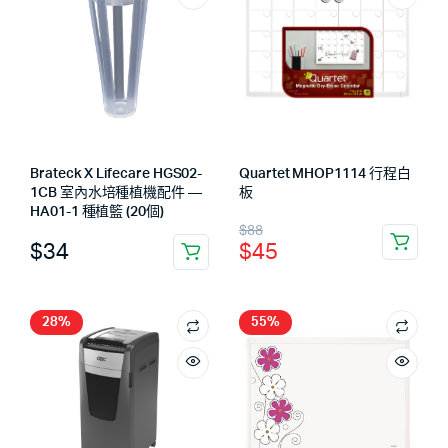
Brateck X Lifecare HGS02-
Quartet MHOP1114 行程白
1CB 室內水培種植機配件 —
板
HA01-1 種植籃 (20個)
$
88
$
34
$
45
28%
55%