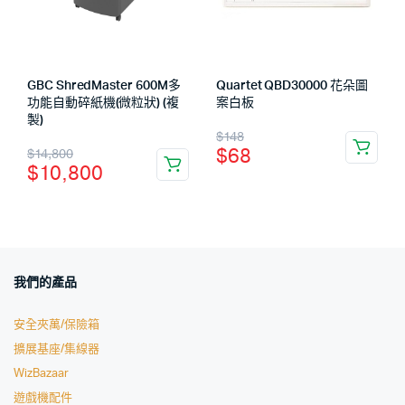
GBC ShredMaster 600M多
Quartet QBD30000 花朵圖
功能自動碎紙機(微粒狀) (複
案白板
製)
$
148
$
68
$
14,800
$
10,800
我們的產品
安全夾萬/保險箱
擴展基座/集線器
WizBazaar
遊戲機配件