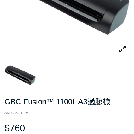
GBC Fusion™ 1100L A3過膠機
SKU:
3610175
$
760