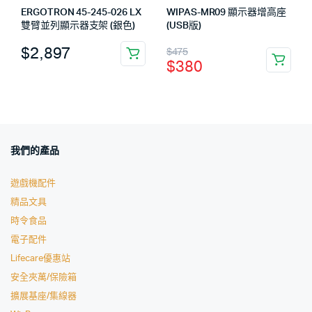
ERGOTRON 45-245-026 LX
WIPAS-MR09 顯示器增高座
雙臂並列顯示器支架 (銀色)
(USB版)
$
2,897
$
475
$
380
我們的產品
遊戲機配件
精品文具
時令食品
電子配件
Lifecare優惠站
安全夾萬/保險箱
擴展基座/集線器