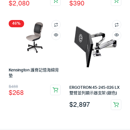
$
2,080
$
390
46%
Kensington 護脊記憶海綿背
墊
$
488
ERGOTRON 45-245-026 LX
$
268
雙臂並列顯示器支架 (銀色)
$
2,897