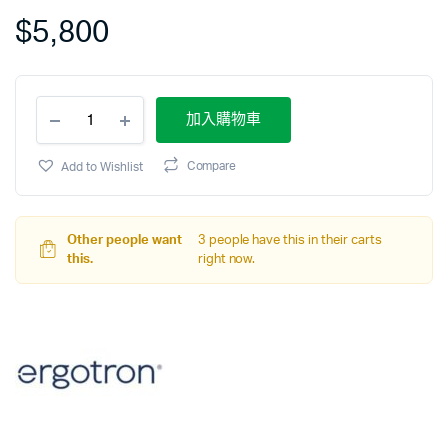
$
5,800
加入購物車
Add to Wishlist
Compare
Other people want
3 people have this in their carts
this.
right now.