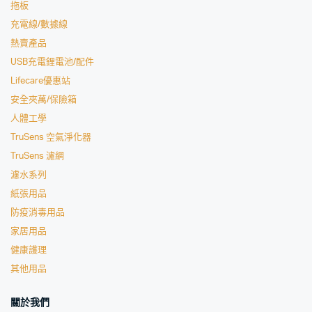
拖板
充電線/數據線
熱賣產品
USB充電鋰電池/配件
Lifecare優惠站
安全夾萬/保險箱
人體工學
TruSens 空氣淨化器
TruSens 濾網
濾水系列
紙張用品
防疫消毒用品
家居用品
健康護理
其他用品
關於我們