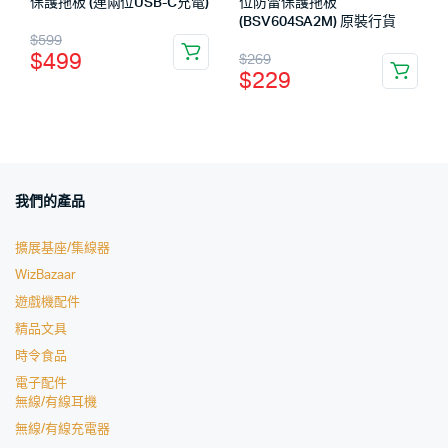
保護拖板 (連兩位USB-C充電)
位防雷保護拖板
(BSV604SA2M) 原裝行貨
$
599
$
499
$
269
$
229
我們的產品
擴展基座/集線器
WizBazaar
遊戲機配件
精品文具
時令食品
電子配件
無線/有線耳機
無線/有線充電器