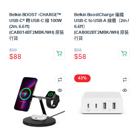
Belkin BOOST↑CHARGE™
Belkin BoostCharge 編織
USB-C® 轉 USB-C 線 100W
USB-C to USB-A 線纜（2m /
(2m, 6.6 ft)
6.6ft）
(CAB014BT2MBK/WH) 原裝
(CAB002BT2MBK/WH) 原裝
行貨
行貨
$
99
$
68
$
88
$
58
43%