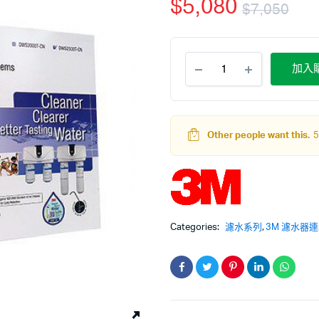
$
5,080
$
7,050
加入
Other people want this.
5
Categories:
濾水系列
,
3M 濾水器