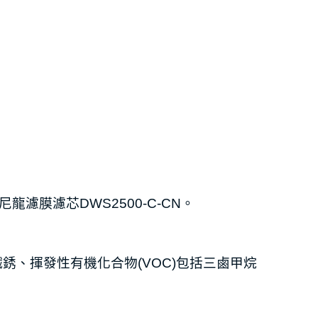
龍濾膜濾芯DWS2500-C-CN。
、鐵銹、揮發性有機化合物(VOC)包括三鹵甲烷