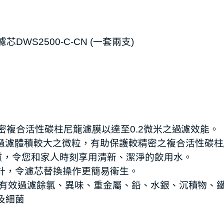
芯DWS2500-C-CN (一套兩支)
級標準之精密複合活性碳柱尼龍濾膜以達至0.2微米之過濾效能。
N用以過濾體積較大之微粒，有助保護較精密之複合活性碳柱尼
質，令您和家人時刻享用清新、潔淨的飲用水。
設計，令濾芯替換操作更簡易衛生。
及53認證，有效過濾餘氯、異味、重金屬、鉛、水銀、沉積物
子蟲及細菌