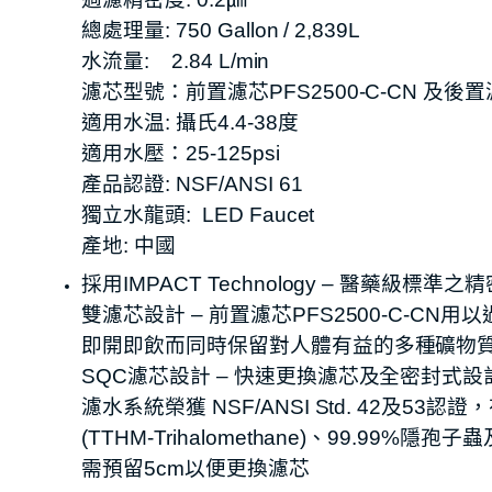
總處理量: 750 Gallon / 2,839L
水流量: 2.84 L/min
濾芯型號：前置濾芯PFS2500-C-CN 及後置濾
適用水温: 攝氏4.4-38度
適用水壓：25-125psi
產品認證: NSF/ANSI 61
獨立水龍頭: LED Faucet
產地: 中國
採用IMPACT Technology – 醫藥
雙濾芯設計 – 前置濾芯PFS2500-C-C
即開即飲而同時保留對人體有益的多種礦物
SQC濾芯設計 – 快速更換濾芯及全密封式
濾水系統榮獲 NSF/ANSI Std. 42
(TTHM-Trihalomethane)、99.99%隱孢
需預留5cm以便更換濾芯