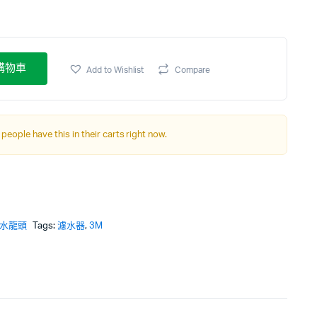
購物車
Add to Wishlist
Compare
 people have this in their carts right now.
連水龍頭
Tags:
濾水器
,
3M