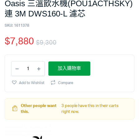
Oasis 三溫飲水機(POU1ACTHSKY)
連 3M DWS160-L 濾芯
SKU:
1611378
$
7,880
$
9,300
加入購物車
Add to Wishlist
Compare
Other people want
3 people have this in their carts
this.
right now.