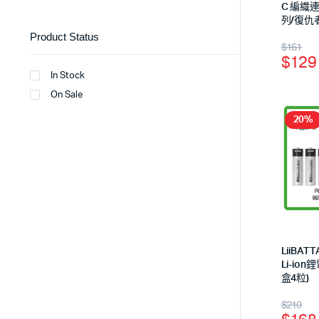
C 編織
列/復仇
Product Status
$
161
$
129
In Stock
On Sale
20%
LiiBATT
Li-ion
盒4粒)
$
210