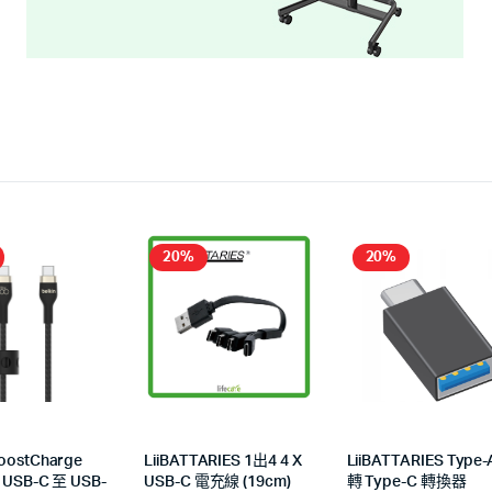
20%
20%
BoostCharge
LiiBATTARIES 1出4 4 X
LiiBATTARIES Type-
x USB-C 至 USB-
USB-C 電充線 (19cm)
轉 Type-C 轉換器