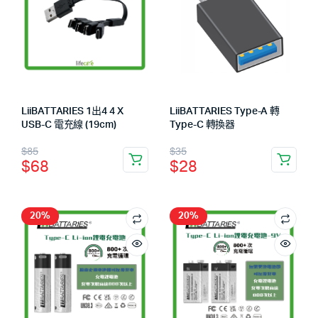
LiiBATTARIES 1出4 4 X
LiiBATTARIES Type-A 轉
USB-C 電充線 (19cm)
Type-C 轉換器
$
85
$
35
$
68
$
28
20%
20%