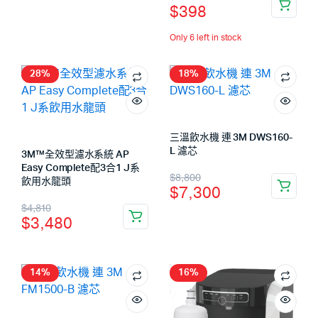
$
398
Only 6 left in stock
28%
18%
三溫飲水機 連 3M DWS160-
L 濾芯
3M™️全效型濾水系統 AP
Easy Complete配3合1 J系
$
8,800
飲用水龍頭
$
7,300
$
4,810
$
3,480
14%
16%