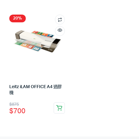
20%
Leitz iLAM OFFICE A4 過膠
機
$
875
$
700