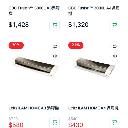
GBC Fusion™ 3000L A3過膠
GBC Fusion™ 3000L A4過膠
機
機
$
1,428
$
1,320
20%
21%
Leitz iLAM HOME A3 過膠機
Leitz iLAM HOME A4 過膠機
$
720
$
540
$
580
$
430