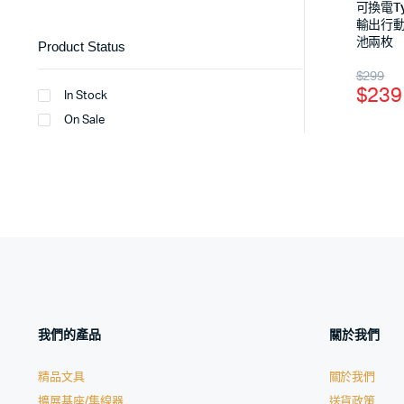
可換電Ty
輸出行動
池兩枚
Product Status
$
299
$
239
In Stock
On Sale
我們的產品
關於我們
精品文具
關於我們
擴展基座/集線器
送貨政策