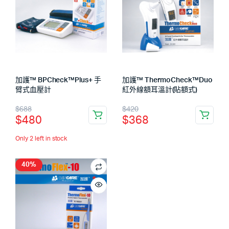
加護™ ThermoCheck™Duo
加護™ BPCheck™Plus+ 手
紅外線額耳溫計(貼額式)
臂式血壓計
$
420
$
688
$
368
$
480
Only 2 left in stock
40%