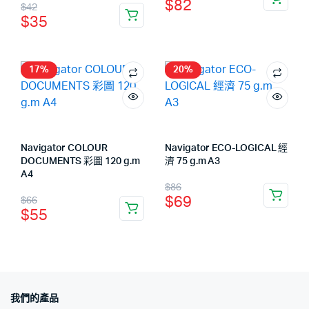
$
82
$
42
$
35
17%
20%
Navigator COLOUR
Navigator ECO-LOGICAL 經
DOCUMENTS 彩圖 120 g.m
濟 75 g.m A3
A4
$
86
$
69
$
66
$
55
我們的產品