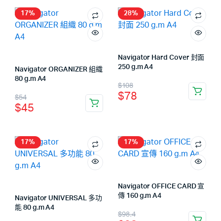
17%
28%
Navigator Hard Cover 封面
250 g.m A4
Navigator ORGANIZER 組織
80 g.m A4
$
108
$
78
$
54
$
45
17%
17%
Navigator OFFICE CARD 宣
傳 160 g.m A4
Navigator UNIVERSAL 多功
能 80 g.m A4
$
98.4