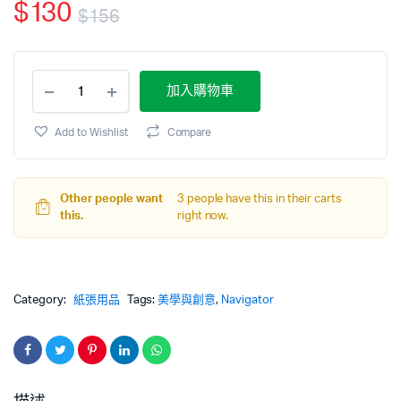
$
130
$
156
加入購物車
Add to Wishlist
Compare
Other people want
3 people have this in their carts
this.
right now.
Category:
紙張用品
Tags:
美學與創意
,
Navigator