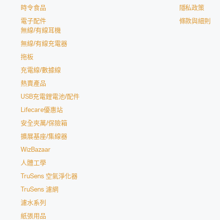
時令食品
隱私政策
電子配件
條款與細則
無線/有線耳機
無線/有線充電器
拖板
充電線/數據線
熱賣產品
USB充電鋰電池/配件
Lifecare優惠站
安全夾萬/保險箱
擴展基座/集線器
WizBazaar
人體工學
TruSens 空氣淨化器
TruSens 濾網
濾水系列
紙張用品