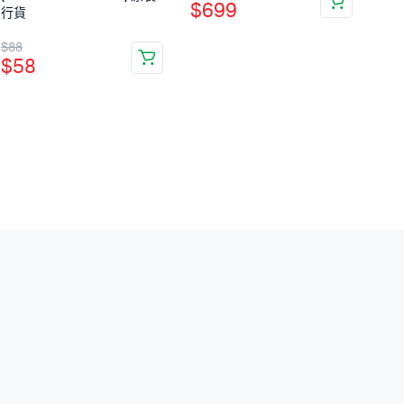
$
699
行貨
$
88
$
58