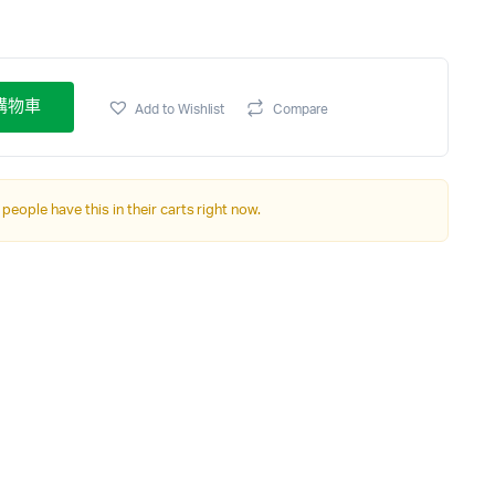
購物車
Add to Wishlist
Compare
 people have this in their carts right now.