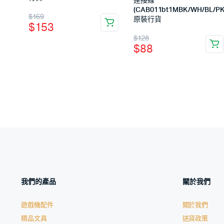
連接線
(CAB011bt1MBK/WH/BL/PK
$
169
原裝行貨
$
153
$
128
$
88
我們的產品
關於我們
遊戲機配件
關於我們
精品文具
送貨政策