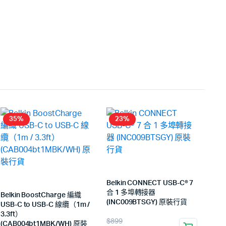
35%
23%
Belkin CONNECT USB-C® 7
合 1 多埠轉接器
Belkin BoostCharge 編織
(INC009BTSGY) 原裝行貨
USB-C to USB-C 線纜（1m /
3.3ft）
$
899
(CAB004bt1MBK/WH) 原裝