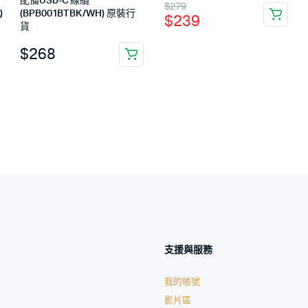
配備USB-C 線纜
$
279
)
(BPB001BTBK/WH) 原裝行
$
239
貨
$
268
支援與服務
我的帳號
影片區