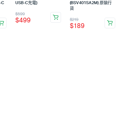
-C
USB-C充電)
(BSV401SA2M) 原裝行
貨
$
599
$
499
$
219
$
189