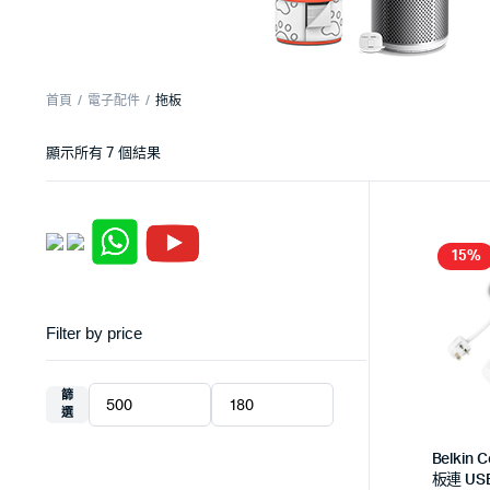
首頁
電子配件
拖板
顯示所有 7 個結果
15%
Filter by price
篩
選
Belkin
板連 USB