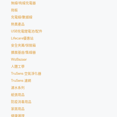
無線/有線充電器
拖板
充電線/數據線
熱賣產品
USB充電鋰電池/配件
Lifecare優惠站
安全夾萬/保險箱
擴展基座/集線器
WizBazaar
人體工學
TruSens 空氣淨化器
TruSens 濾網
濾水系列
紙張用品
防疫消毒用品
家居用品
健康護理