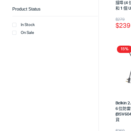
接埠 (4 
和 1 個 U
Product Status
$
279
$
239
In Stock
On Sale
15%
Belkin 
6 位防
(BSV6
貨
$
269