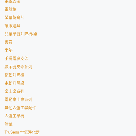
電視支架
電競枱
螢幕防窺片
護眼燈具
兒童學習升降椅/桌
護脊
坐墊
手提電腦支架
顯示器支架系列
移動升降檯
電動升降桌
桌上桌系列
電動桌上桌系列
其他人體工學配件
人體工學椅
滑鼠
TruSens 空氣淨化器